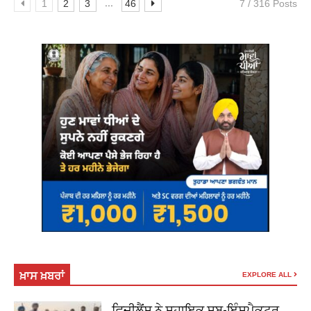
...
1
2
3
46
7 / 316 Posts
ਖ਼ਾਸ ਖ਼ਬਰਾਂ
EXPLORE ALL
ਵਿਜੀਲੈਂਸ ਨੇ ਸਹਾਇਕ ਸਬ-ਇੰਸਪੈਕਟਰ