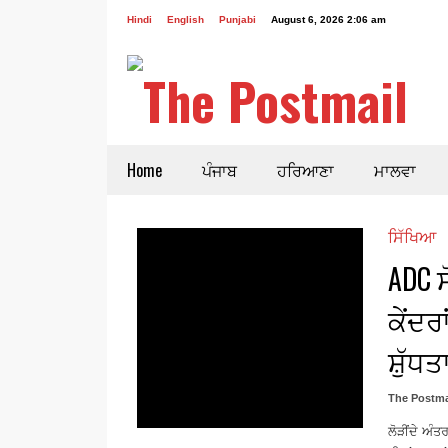
Hindi
English
Punjabi
August 6, 2026 2:06 am
Home
ਪੰਜਾਬ
ਹਰਿਆਣਾ
ਮਾਲਵਾ
ਸਿੱਖਿਆ
ADC ਸ
ਕੇਂਦਰ
ਸ਼ੁੱਧ
The Postma
ਲੋੜੀਂਦੇ ਅੰ