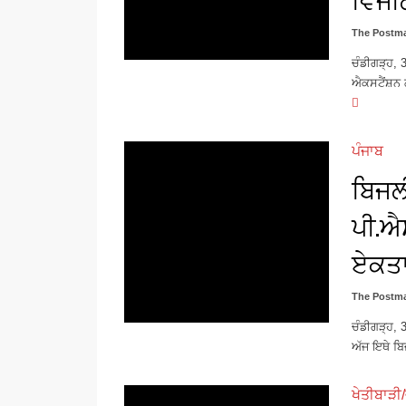
The Postma
ਚੰਡੀਗੜ੍ਹ, 
ਐਕਸਟੈਂਸ਼ਨ
ਪੰਜਾਬ
ਬਿਜਲ
ਪੀ.ਐਸ
ਏਕਤਾ
The Postma
ਚੰਡੀਗੜ੍ਹ, 
ਅੱਜ ਇਥੇ ਬਿ
ਖੇਤੀਬਾੜੀ