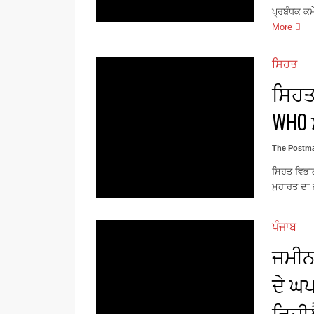
ਪ੍ਰਬੰਧਕ ਕਮ
More
ਸਿਹਤ
ਸਿਹਤ
WHO 
The Postma
ਸਿਹਤ ਵਿਭਾਗ
ਮੁਹਾਰਤ ਦਾ 
ਪੰਜਾਬ
ਜਮੀਨ 
ਦੇ ਘ
ਵਿਜੀ