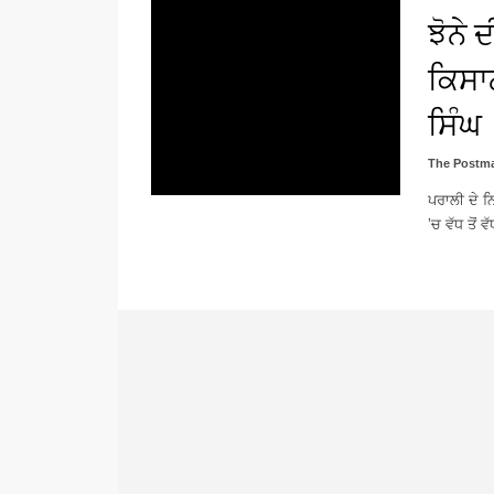
ਝੋਨੇ 
ਕਿਸਾਨ
ਸਿੰਘ
The Postma
ਪਰਾਲੀ ਦੇ ਨਿ
’ਚ ਵੱਧ ਤੋਂ 