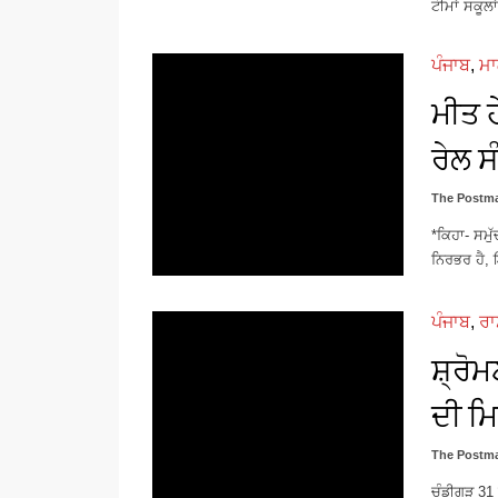
ਟੀਮਾਂ ਸਕੂਲ
ਪੰਜਾਬ
,
ਮ
ਮੀਤ ਹ
ਰੇਲ ਸ
The Postma
*ਕਿਹਾ- ਸਮੁ
ਨਿਰਭਰ ਹੈ, 
ਪੰਜਾਬ
,
ਰ
ਸ਼੍ਰੋ
ਦੀ ਮਿ
The Postma
ਚੰਡੀਗੜ 31 