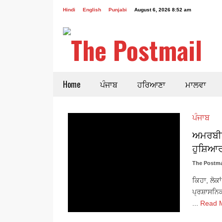
Hindi
English
Punjabi
August 6, 2026 8:52 am
Home
ਪੰਜਾਬ
ਹਰਿਆਣਾ
ਮਾਲਵਾ
ਪੰਜਾਬ
ਅਮਰਬੀਰ
ਹੁਸ਼ਿਆਰ
The Postma
ਕਿਹਾ, ਲੋਕ
ਪ੍ਰਸ਼ਾਸਨਿ
...
Read 