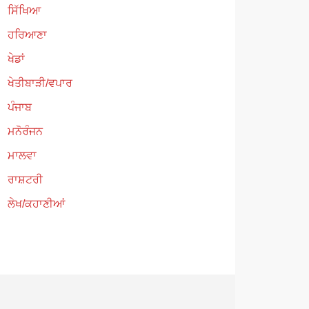
ਸਿੱਖਿਆ
ਹਰਿਆਣਾ
ਖੇਡਾਂ
ਖੇਤੀਬਾੜੀ/ਵਪਾਰ
ਪੰਜਾਬ
ਮਨੋਰੰਜਨ
ਮਾਲਵਾ
ਰਾਸ਼ਟਰੀ
ਲੇਖ/ਕਹਾਣੀਆਂ